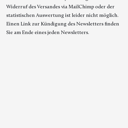
Widerruf des Versandes via MailChimp oder der
statistischen Auswertung ist leider nicht möglich.
Einen Link zur Kündigung des Newsletters finden
Sie am Ende eines jeden Newsletters.
SSL-Verschlüsselung
Diese Seite nutzt aus Gründen der Sicherheit und
zum Schutz der Übertragung vertraulicher
Inhalte, wie zum Beispiel der Anfragen, die Sie an
uns als Seitenbetreiber senden, eine SSL-
Verschlüsselung. Eine verschlüsselte Verbindung
erkennen Sie daran, dass die Adresszeile des